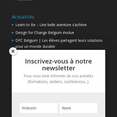
Actualités
Learn to Be – Une belle aventure s’achève
Design for Change Belgium évolue
DFC Belgium | Les élèves partagent leurs solutions
pour un monde durable
Inscrivez-vous à notre
Contact
newsletter
Learn to Be asbl
Pour vous tenir informés de nos activités
Avenue de Tervueren, 81
(formations, ateliers, conférences...).
B-1040 Bruxelles
Tél. : + 32 (0)2 737 74 87
contact@learntobe.be
Newsletter