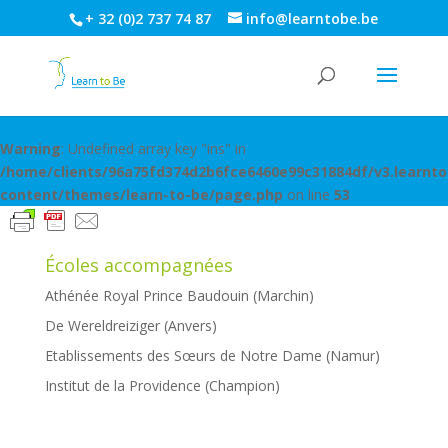
+ 32 (0)2 737 74 87
info@learntobe.be
Warning
: Undefined array key "ins" in
/home/clients/96a75fd374d2b6fce6460e99c31884df/v3.learnt
content/themes/learn-to-be/page.php
on line
53
Écoles accompagnées
Athénée Royal Prince Baudouin (Marchin)
De Wereldreiziger (Anvers)
Etablissements des Sœurs de Notre Dame (Namur)
Institut de la Providence (Champion)