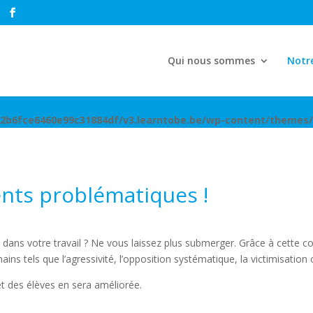
Qui nous sommes
Notre
d2b6fce6460e99c31884df/v3.learntobe.be/wp-content/themes/
nts problématiques !
dans votre travail ? Ne vous laissez plus submerger. Grâce à cette c
tels que l’agressivité, l’opposition systématique, la victimisation ou
et des élèves en sera améliorée.