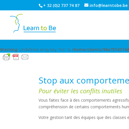
+ 32 (0)2 737 74 87
info@learntobe.be
Warning
: Undefined array key "ins" in
/home/clients/96a75fd374
Stop aux comporteme
Pour éviter les conflits inutiles
Vous faites face à des comportements agressifs 
compréhension de certains comportements humains 
Votre gestion tant des équipes que des classes 