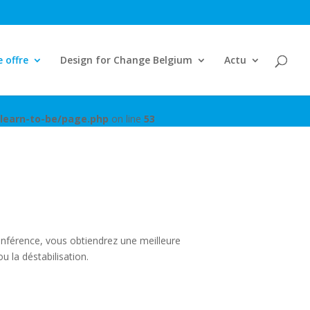
 offre
Design for Change Belgium
Actu
learn-to-be/page.php
on line
53
onférence, vous obtiendrez une meilleure
 la déstabilisation.