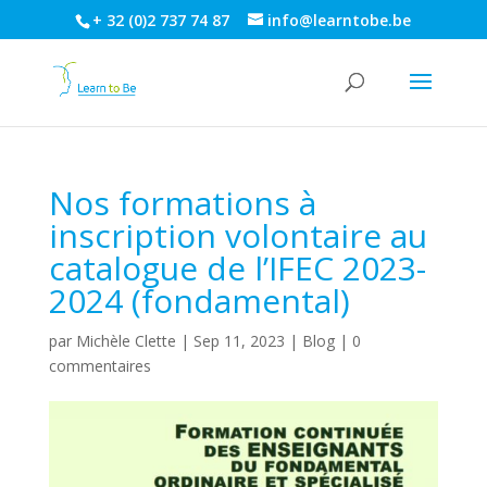
+ 32 (0)2 737 74 87
info@learntobe.be
Nos formations à
inscription volontaire au
catalogue de l’IFEC 2023-
2024 (fondamental)
par
Michèle Clette
|
Sep 11, 2023
|
Blog
|
0
commentaires