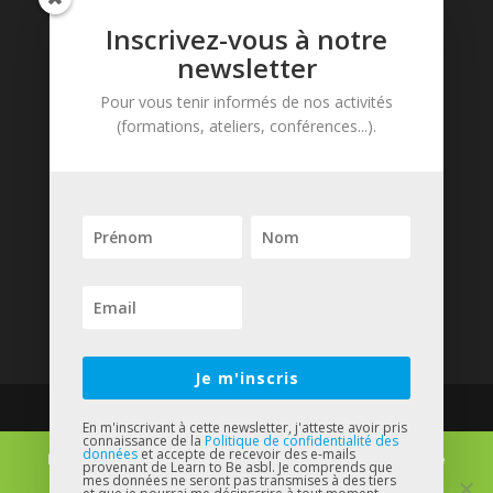
Inscrivez-vous à notre
Contact
newsletter
Learn to Be asbl
Pour vous tenir informés de nos activités
Avenue de Tervueren, 81
(formations, ateliers, conférences...).
B-1040 Bruxelles
Tél. : + 32 (0)2 737 74 87
contact@learntobe.be
Newsletter
Je m'inscris
En m'inscrivant à cette newsletter, j'atteste avoir pris
connaissance de la
Politique de confidentialité des
Tous droit réservés Learn to be 2018. Pour
données
et accepte de recevoir des e-mails
Nous utilisons des cookies pour vous garantir la meilleure
provenant de Learn to Be asbl. Je comprends que
qu’apprendre et enseigner soient un plaisir partagé !
mes données ne seront pas transmises à des tiers
expérience sur notre site.