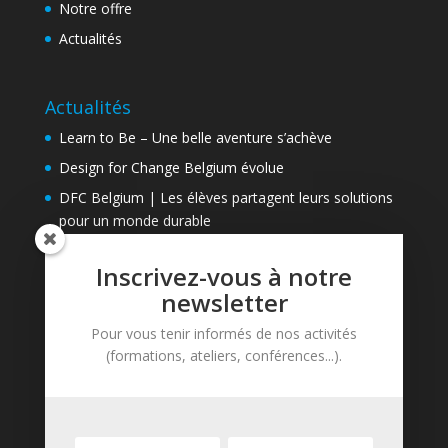
Notre offre
Actualités
Actualités
Learn to Be – Une belle aventure s’achève
Design for Change Belgium évolue
DFC Belgium | Les élèves partagent leurs solutions
pour un monde durable
Inscrivez-vous à notre
Contact
newsletter
Learn to Be asbl
Pour vous tenir informés de nos activités
Avenue de Tervueren, 81
(formations, ateliers, conférences...).
B-1040 Bruxelles
Tél. : + 32 (0)2 737 74 87
contact@learntobe.be