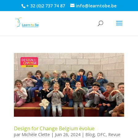
+ 32 (0)2 737 74 87
info@learntobe.be
Design for Change Belgium évolue
par
Michèle Clette
|
Juin 26, 2024
|
Blog
,
DFC
,
Revue