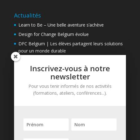
Actualités
Learn to Be – Une belle aventure s’achève
Design for Change Belgium évolue
DFC Belgium | Les élèves partagent leurs solutions
pour un monde durable
Inscrivez-vous à notre
Contact
newsletter
Learn to Be asbl
Pour vous tenir informés de nos activités
Avenue de Tervueren, 81
(formations, ateliers, conférences...).
B-1040 Bruxelles
Tél. : + 32 (0)2 737 74 87
contact@learntobe.be
Newsletter