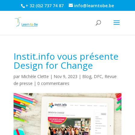
+ 32 (0)2 737 74 87
info@learntobe.be
Instit.info vous présente
Design for Change
par
Michèle Clette
|
Nov 9, 2023
|
Blog
,
DFC
,
Revue
de presse
|
0 commentaires