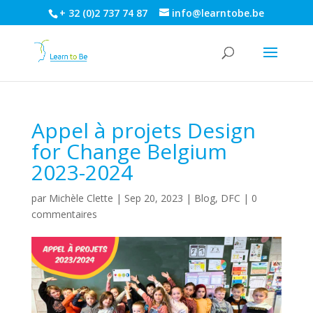
+ 32 (0)2 737 74 87
info@learntobe.be
Appel à projets Design
for Change Belgium
2023-2024
par
Michèle Clette
|
Sep 20, 2023
|
Blog
,
DFC
|
0
commentaires