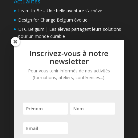
Actualités
Learn to Be – Une belle aventure s’achève
Design for Change Belgium évolue
DFC Belgium | Les élèves partagent leurs solutions
pour un monde durable
Inscrivez-vous à notre
Contact
newsletter
Learn to Be asbl
Pour vous tenir informés de nos activités
Avenue de Tervueren, 81
(formations, ateliers, conférences...).
B-1040 Bruxelles
Tél. : + 32 (0)2 737 74 87
contact@learntobe.be
Newsletter