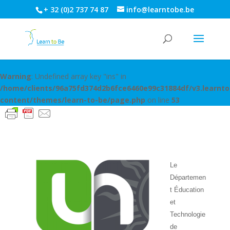
+ 32 (0)2 737 74 87
info@learntobe.be
Warning
: Undefined array key "ins" in
/home/clients/96a75fd374d2b6fce6460e99c31884df/v3.learnt
content/themes/learn-to-be/page.php
on line
53
Le
Départemen
t Éducation
et
Technologie
de